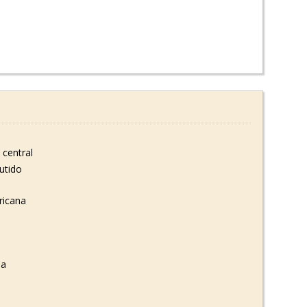
central
utido
ricana
ia