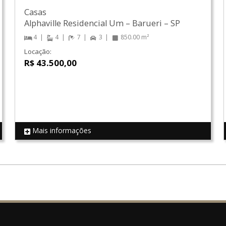
Casas
Alphaville Residencial Um
–
Barueri
–
SP
4
4
7
3
850.00 m²
Locação:
R$ 43.500,00
Mais informações
REF 7940