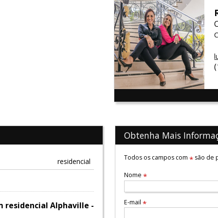
C
l
Obtenha Mais Informa
Todos os campos com
são de p
*
residencial
Nome
*
E-mail
*
residencial Alphaville -