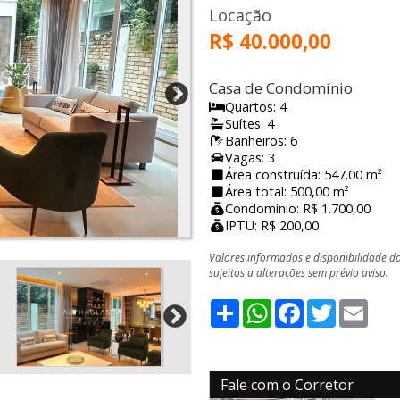
Locação
R$ 40.000,00
Casa de Condomínio
Quartos: 4
Suítes: 4
Banheiros: 6
Vagas: 3
Área construída: 547.00 m²
Área total: 500,00 m²
Condomínio: R$ 1.700,00
IPTU: R$ 200,00
Valores informados e disponibilidade d
sujeitos a alterações sem prévio aviso.
Share
WhatsApp
Facebook
Twitter
Emai
Fale com o Corretor