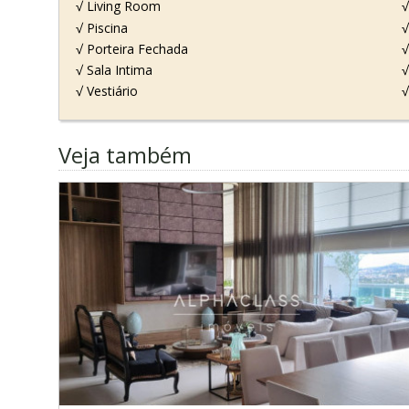
√ Living Room
√
√ Piscina
√
√ Porteira Fechada
√
√ Sala Intima
√
√ Vestiário
√
Veja também