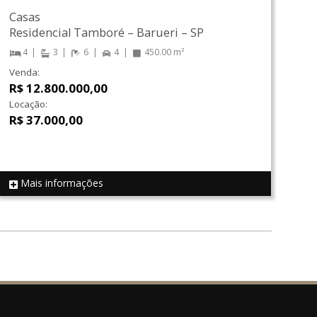
Casas
Residencial Tamboré
–
Barueri
–
SP
4
3
6
4
450.00 m²
Venda:
R$ 12.800.000,00
Locação:
R$ 37.000,00
Mais informações
REF 17727