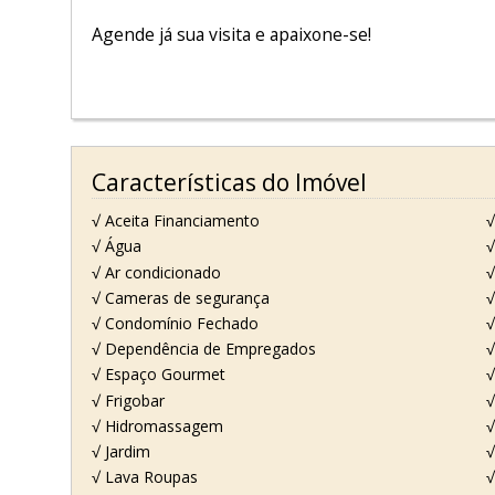
Agende já sua visita e apaixone-se!
Características do Imóvel
√ Aceita Financiamento
√
√ Água
√
√ Ar condicionado
√
√ Cameras de segurança
√
√ Condomínio Fechado
√
√ Dependência de Empregados
√
√ Espaço Gourmet
√
√ Frigobar
√
√ Hidromassagem
√
√ Jardim
√
√ Lava Roupas
√