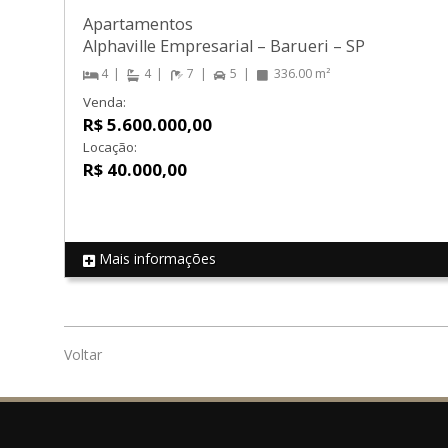
Apartamentos
Alphaville Empresarial
–
Barueri
–
SP
4
4
7
5
336.00 m²
Venda:
R$ 5.600.000,00
Locação:
R$ 40.000,00
Mais informações
REF 16974
Voltar