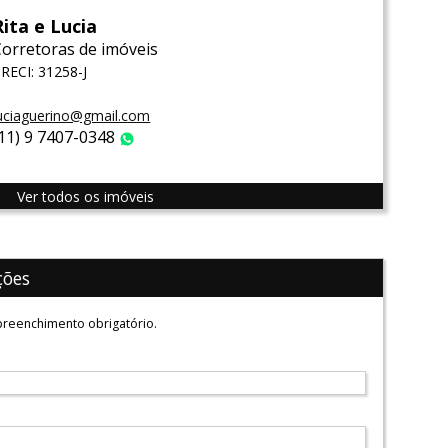
Rita e Lucia
Corretoras de imóveis
RECI: 31258-J
uciaguerino@gmail.com
(11) 9 7407-0348
WhatsApp
Ver todos os imóveis
ções
reenchimento obrigatório.