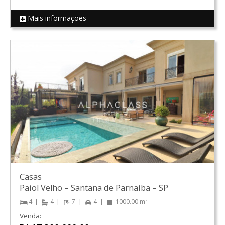
Mais informações
REF 15942
Casas
Paiol Velho
–
Santana de Parnaíba
–
SP
4
4
7
4
1000.00 m²
Venda: