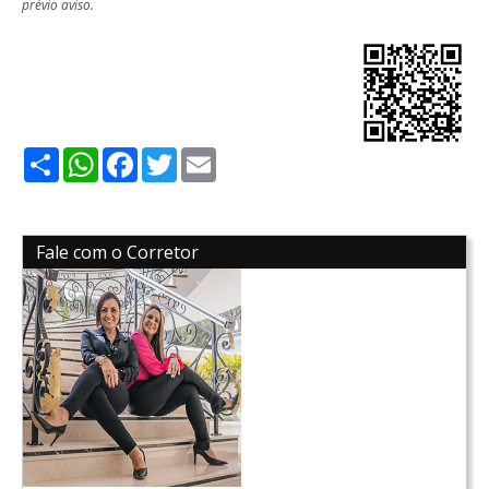
prévio aviso.
Share
WhatsApp
Facebook
Twitter
Email
Fale com o Corretor