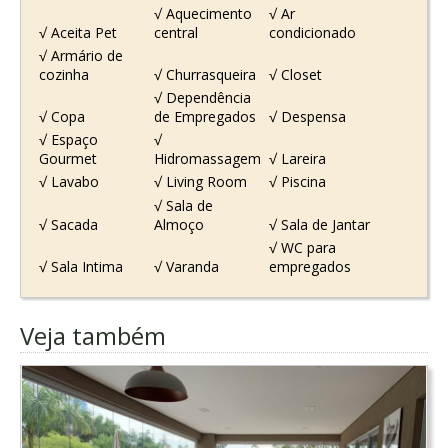
√ Aquecimento
√ Ar
√ Aceita Pet
central
condicionado
√ Armário de
cozinha
√ Churrasqueira
√ Closet
√ Dependência
√ Copa
de Empregados
√ Despensa
√ Espaço
√
Gourmet
Hidromassagem
√ Lareira
√ Lavabo
√ Living Room
√ Piscina
√ Sala de
√ Sacada
Almoço
√ Sala de Jantar
√ WC para
√ Sala Intima
√ Varanda
empregados
Veja também