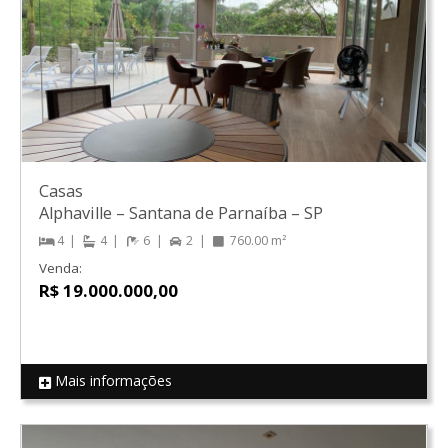
Casas
Alphaville
–
Santana de Parnaíba
–
SP
4
4
6
2
760.00 m²
Venda:
R$ 19.000.000,00
Mais informações
REF 15899