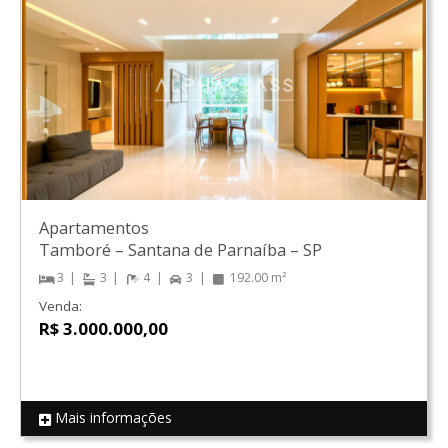
Apartamentos
Tamboré
–
Santana de Parnaíba
–
SP
3
3
4
3
192.00 m²
Venda:
R$ 3.000.000,00
Mais informações
REF 19073