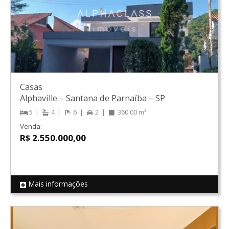
Casas
Alphaville
–
Santana de Parnaíba
–
SP
5
4
6
2
360.00 m²
Venda:
R$ 2.550.000,00
Mais informações
REF 15943