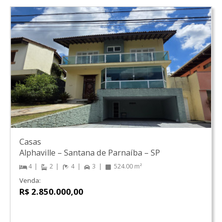
Casas
Alphaville
–
Santana de Parnaíba
–
SP
4
2
4
3
524.00 m²
Venda:
R$ 2.850.000,00