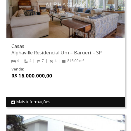
Casas
Alphaville Residencial Um
–
Barueri
–
SP
4
4
7
4
816.00 m²
Venda:
R$ 16.000.000,00
Mais informações
REF 18986