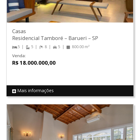
Casas
Residencial Tamboré
–
Barueri
–
SP
5
5
8
5
800.00 m²
Venda:
R$ 18.000.000,00
Mais informações
REF 1041