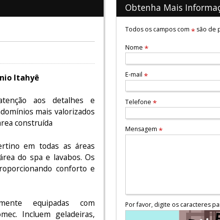
Obtenha Mais Informa
Todos os campos com
são de p
*
Nome
*
E-mail
*
nio Itahyê
atenção aos detalhes e
Telefone
*
ndomínios mais valorizados
rea construída
Mensagem
*
rtino em todas as áreas
área do spa e lavabos. Os
roporcionando conforto e
lmente equipadas com
Por favor, digite os caracteres pa
mec. Incluem geladeiras,