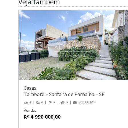
Veja também
Casas
Tamboré
–
Santana de Parnaíba
–
SP
4
4
7
6
388.00 m²
Venda:
R$ 4.990.000,00