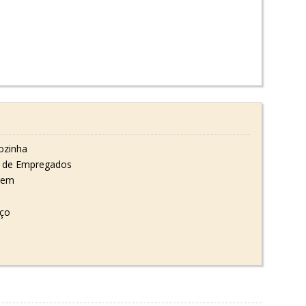
ozinha
 de Empregados
gem
oço