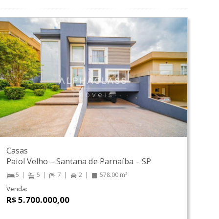
Casas
Paiol Velho
–
Santana de Parnaíba
–
SP
5
5
7
2
578.00 m²
Venda:
R$ 5.700.000,00