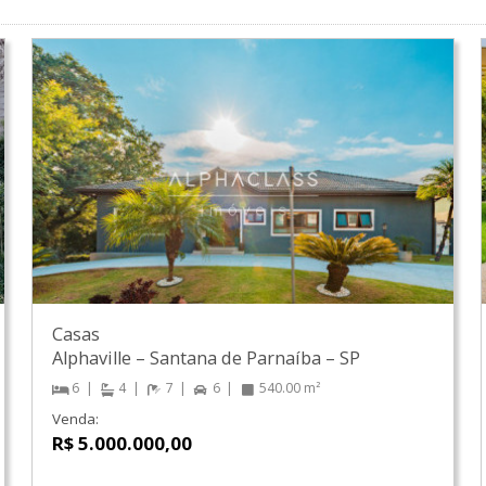
Casas
Alphaville
–
Santana de Parnaíba
–
SP
6
4
7
6
540.00 m²
Venda:
R$ 5.000.000,00