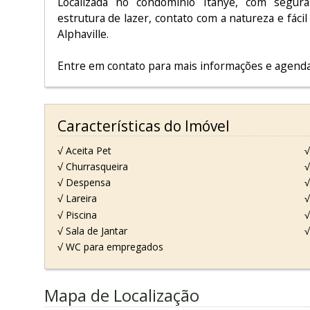
Localizada no condomínio Itahyê, com segura
estrutura de lazer, contato com a natureza e fácil
Alphaville.
Entre em contato para mais informações e agenda
Características do Imóvel
√ Aceita Pet
√
√ Churrasqueira
√
√ Despensa
√
√ Lareira
√
√ Piscina
√
√ Sala de Jantar
√
√ WC para empregados
Mapa de Localização