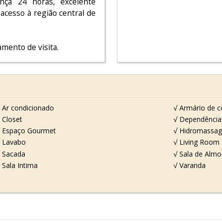
nça 24 horas, excelente
 acesso à região central de
mento de visita.
 Ar condicionado
√ Armário de c
 Closet
√ Dependência
 Espaço Gourmet
√ Hidromassa
 Lavabo
√ Living Room
 Sacada
√ Sala de Alm
 Sala Intima
√ Varanda