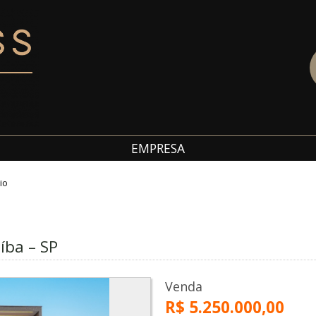
EMPRESA
io
íba – SP
Venda
R$ 5.250.000,00