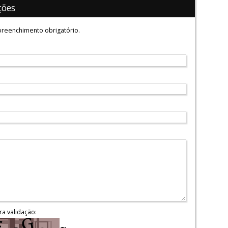
ções
reenchimento obrigatório.
ra validação: