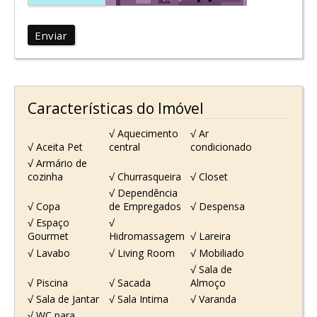
Enviar
Características do Imóvel
√ Aquecimento
√ Ar
√ Aceita Pet
central
condicionado
√ Armário de
cozinha
√ Churrasqueira
√ Closet
√ Dependência
√ Copa
de Empregados
√ Despensa
√ Espaço
√
Gourmet
Hidromassagem
√ Lareira
√ Lavabo
√ Living Room
√ Mobiliado
√ Sala de
√ Piscina
√ Sacada
Almoço
√ Sala de Jantar
√ Sala Intima
√ Varanda
√ WC para