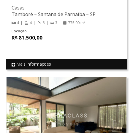
Casas
Tamboré
–
Santana de Parnaíba
–
SP
4
4
6
3
775.00 m²
Locação:
R$ 81.500,00
Mais informações
REF 16445