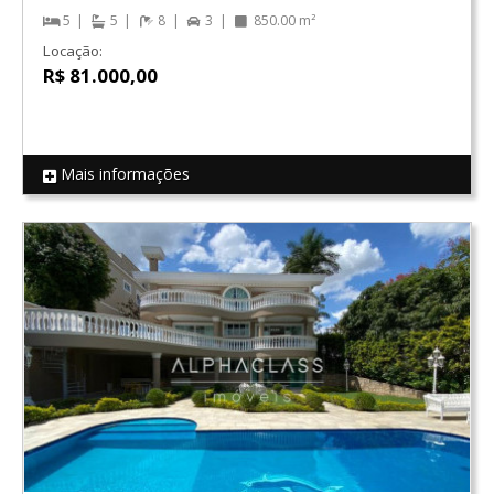
5
5
8
3
850.00 m²
Locação:
R$ 81.000,00
Mais informações
REF 16915