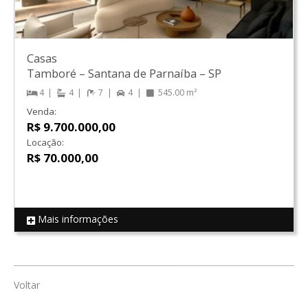
Casas
Tamboré
–
Santana de Parnaíba
–
SP
4
4
7
4
545.00 m²
Venda:
R$ 9.700.000,00
Locação:
R$ 70.000,00
Mais informações
REF 16045
Voltar