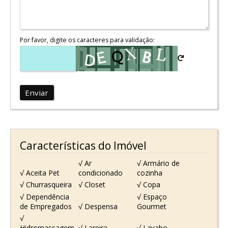
Por favor, digite os caracteres para validação:
Enviar
Características do Imóvel
√ Ar
√ Armário de
√ Aceita Pet
condicionado
cozinha
√ Churrasqueira
√ Closet
√ Copa
√ Dependência
√ Espaço
de Empregados
√ Despensa
Gourmet
√
Hidromassagem
√ Lareira
√ Lavabo