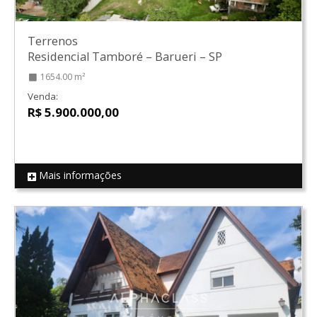
Terrenos
Residencial Tamboré
–
Barueri
–
SP
1654.00 m²
Venda:
R$ 5.900.000,00
Mais informações
REF 18958