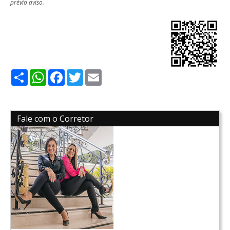
prévio aviso.
Share
WhatsApp
Facebook
Twitter
Email
Fale com o Corretor