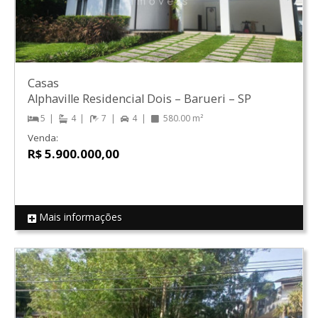
Casas
Alphaville Residencial Dois
–
Barueri
–
SP
5
4
7
4
580.00 m²
Venda:
R$ 5.900.000,00
Mais informações
REF 19424