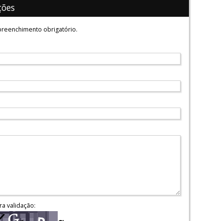
ções
reenchimento obrigatório.
ra validação: