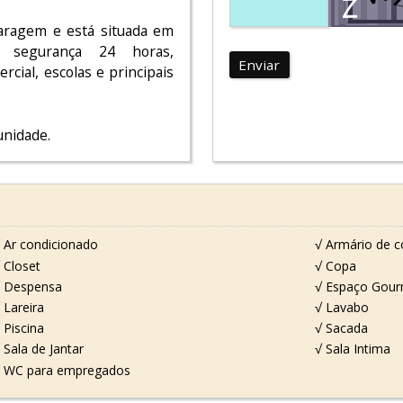
garagem e está situada em
om segurança 24 horas,
Enviar
rcial, escolas e principais
unidade.
 Ar condicionado
√ Armário de c
 Closet
√ Copa
 Despensa
√ Espaço Gou
 Lareira
√ Lavabo
 Piscina
√ Sacada
 Sala de Jantar
√ Sala Intima
 WC para empregados