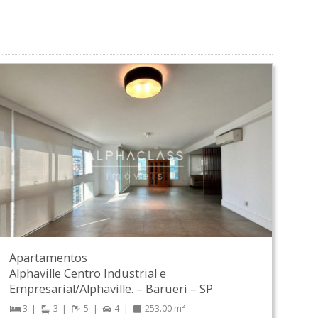
Apartamentos
Alphaville Centro Industrial e
Empresarial/Alphaville.
–
Barueri
–
SP
3
3
5
4
253.00 m²