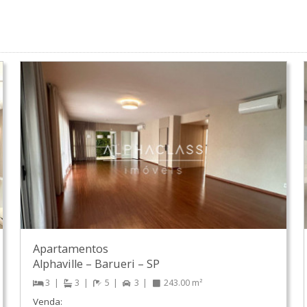
Apartamentos
Alphaville
–
Barueri
–
SP
3
3
5
3
243.00 m²
Venda: