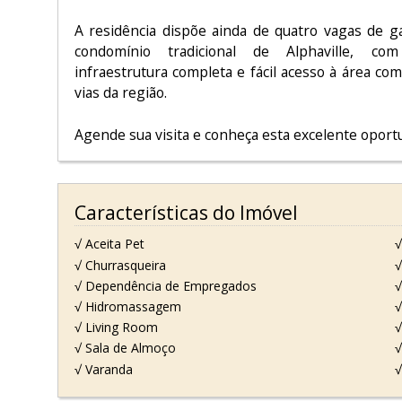
A residência dispõe ainda de quatro vagas de 
condomínio tradicional de Alphaville, c
infraestrutura completa e fácil acesso à área come
vias da região.
Agende sua visita e conheça esta excelente oport
Características do Imóvel
√ Aceita Pet
√
√ Churrasqueira
√
√ Dependência de Empregados
√
√ Hidromassagem
√
√ Living Room
√
√ Sala de Almoço
√
√ Varanda
√