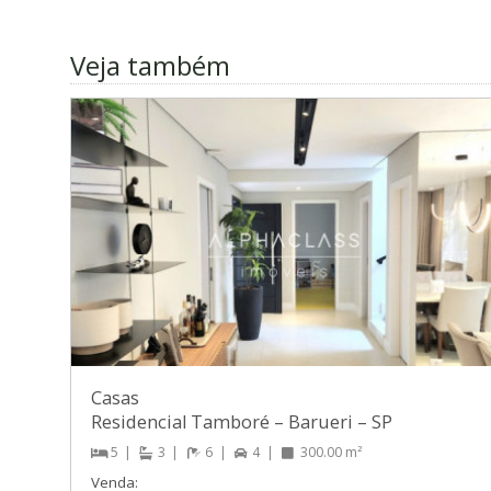
Veja também
Casas
Residencial Tamboré
–
Barueri
–
SP
5
3
6
4
300.00 m²
Venda: