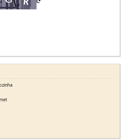
ozinha
rmet