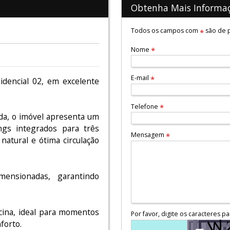
Obtenha Mais Informa
Todos os campos com
são de p
*
Nome
*
E-mail
*
idencial 02, em excelente
Telefone
*
da, o imóvel apresenta um
ngs integrados para três
Mensagem
*
natural e ótima circulação
ensionadas, garantindo
cina, ideal para momentos
Por favor, digite os caracteres pa
forto.