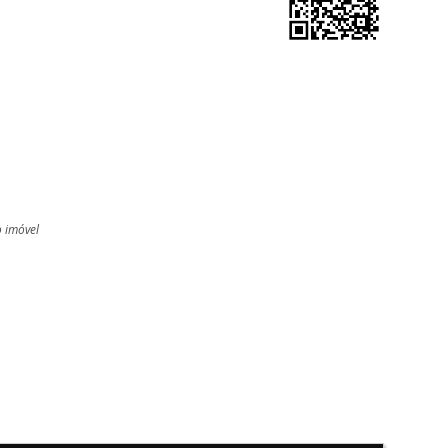
o imóvel
l