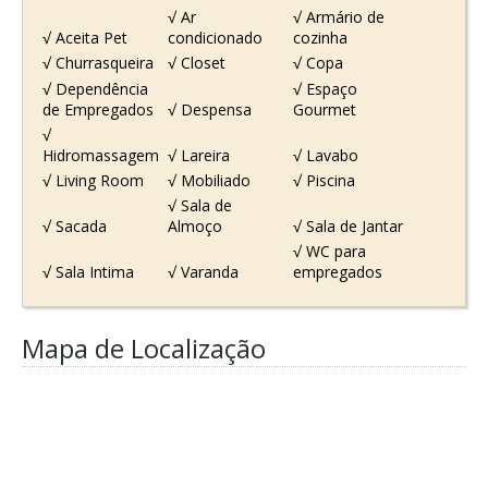
√ Ar
√ Armário de
√ Aceita Pet
condicionado
cozinha
√ Churrasqueira
√ Closet
√ Copa
√ Dependência
√ Espaço
de Empregados
√ Despensa
Gourmet
√
Hidromassagem
√ Lareira
√ Lavabo
√ Living Room
√ Mobiliado
√ Piscina
√ Sala de
√ Sacada
Almoço
√ Sala de Jantar
√ WC para
√ Sala Intima
√ Varanda
empregados
Mapa de Localização