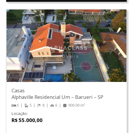
Casas
Alphaville Residencial Um
–
Barueri
–
SP
5
5
8
6
900.00 m²
Locação:
R$ 55.000,00