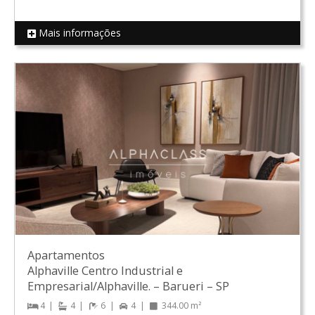
Mais informações
REF 19333
Apartamentos
Alphaville Centro Industrial e
Empresarial/Alphaville.
–
Barueri
–
SP
4
4
6
4
344.00 m²