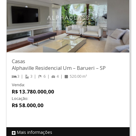
Casas
Alphaville Residencial Um
–
Barueri
–
SP
3
3
6
4
520.00 m²
Venda:
R$ 13.780.000,00
Locação:
R$ 58.000,00
Mais informações
REF 18444