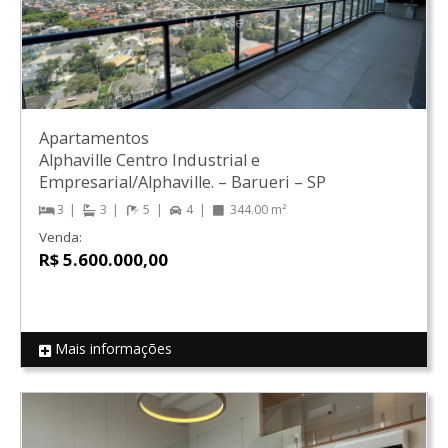
Apartamentos
Alphaville Centro Industrial e
Empresarial/Alphaville.
–
Barueri
–
SP
3
3
5
4
344.00 m²
Venda:
R$ 5.600.000,00
Mais informações
REF 17856