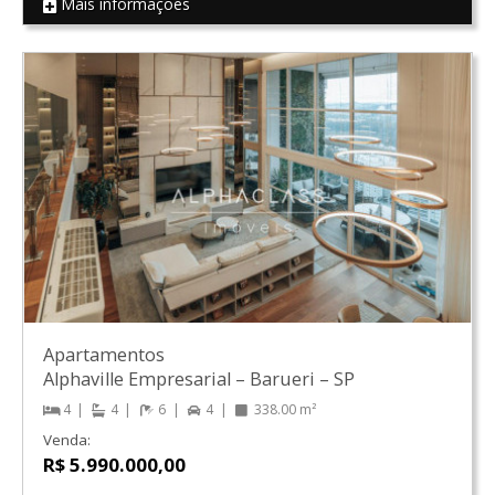
Mais informações
REF 17066
Apartamentos
Alphaville Empresarial
–
Barueri
–
SP
4
4
6
4
338.00 m²
Venda:
R$ 5.990.000,00