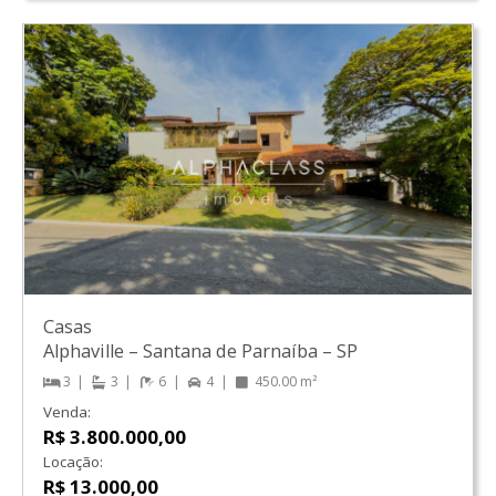
Casas
Alphaville
–
Santana de Parnaíba
–
SP
3
3
6
4
450.00 m²
Venda:
R$ 3.800.000,00
Locação:
R$ 13.000,00