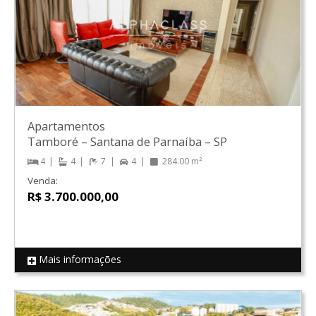
Apartamentos
Tamboré
–
Santana de Parnaíba
–
SP
4
4
7
4
284.00 m²
Venda:
R$ 3.700.000,00
Mais informações
REF 19413