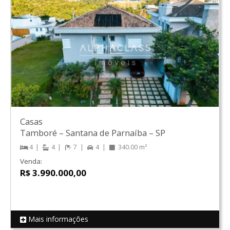
Casas
Tamboré
–
Santana de Parnaíba
–
SP
4
4
7
4
340.00 m²
Venda:
R$ 3.990.000,00
Mais informações
REF 19146